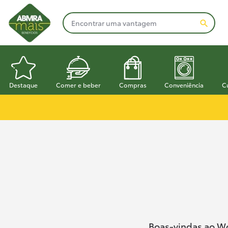
Destaque
Comer e beber
Compras
Conveniência
C
Boas-vindas ao Wor