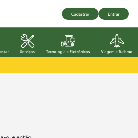
Cadastrar
Entrar
estar
Serviços
Tecnologia e Eletrônicos
Viagem e Turismo
a-o, e então