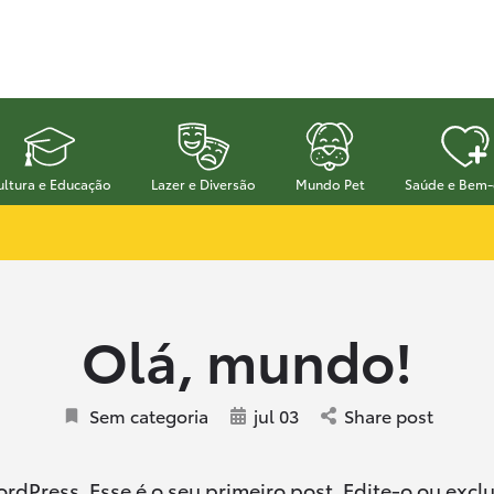
ultura e Educação
Lazer e Diversão
Mundo Pet
Saúde e Bem-
Olá, mundo!
Sem categoria
jul 03
Share post
dPress. Esse é o seu primeiro post. Edite-o ou exclu