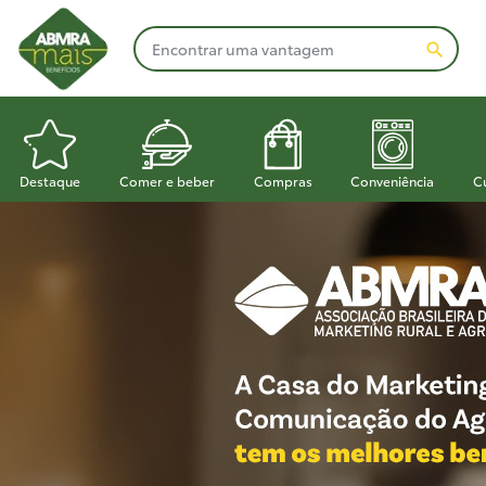
Destaque
Comer e beber
Compras
Conveniência
C