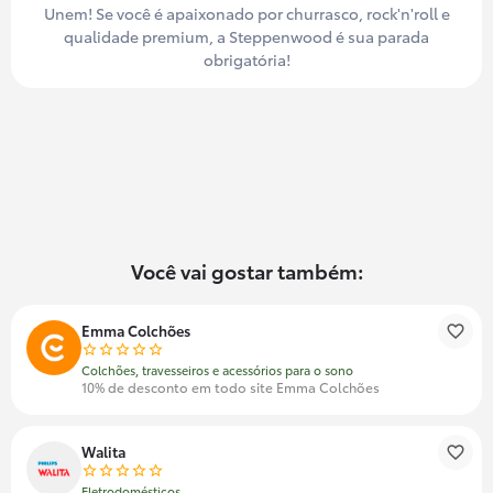
Unem! Se você é apaixonado por churrasco, rock'n'roll e
qualidade premium, a Steppenwood é sua parada
obrigatória!
Você vai gostar também:
Emma Colchões
Colchões, travesseiros e acessórios para o sono
10% de desconto em todo site Emma Colchões
Walita
Eletrodomésticos