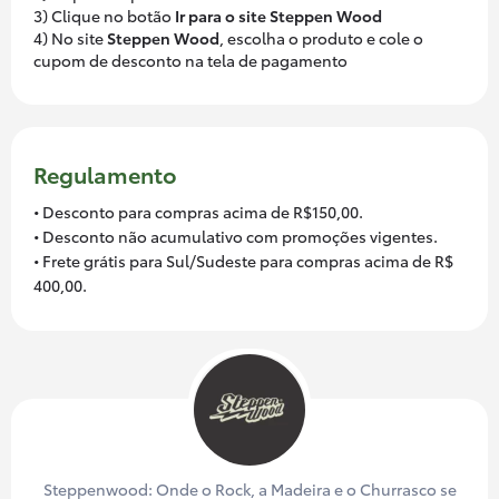
3) Clique no botão
Ir para o site Steppen Wood
4) No site
Steppen Wood
, escolha o produto e cole o
cupom de desconto na tela de pagamento
Regulamento
• Desconto para compras acima de R$150,00.
• Desconto não acumulativo com promoções vigentes.
• Frete grátis para Sul/Sudeste para compras acima de R$
400,00.
Steppenwood: Onde o Rock, a Madeira e o Churrasco se