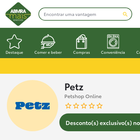
Destaque
Comer e beber
Compras
Conveniência
C
Petz
Petshop Online
Desconto(s) exclusivo(s) no 