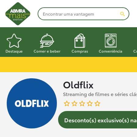
Destaque
Comer e beber
Compras
Conveniência
C
Oldflix
Streaming de filmes e séries clá
Desconto(s) exclusivo(s) na