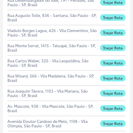
Rua Desembargador do Vale, 791 - Perdizes, São
Traçar Rota
Paulo - SP, Brasil
Rua Augusto Tolle, 836 - Santana, São Paulo - SP,
Traçar Rota
Brasil
Viaduto Borges Lagoa, 426 - Vila Clementino, São
Traçar Rota
Paulo - SP, Brasil
Rua Monte Serrat, 1415 - Tatuapé, São Paulo - SP,
Traçar Rota
Brasil
Rua Carlos Weber, 320 - Vila Leopoldina, São
Traçar Rota
Paulo - SP, Brasil
Rua Wisard, 566 - Vila Madalena, São Paulo - SP,
Traçar Rota
Brasil
Rua Joaquim Távora, 1103 - Vila Mariana, São
Traçar Rota
Paulo - SP, Brasil
Av. Mascote, 938 - Vila Mascote, São Paulo - SP,
Traçar Rota
Brasil
Avenida Doutor Cardoso de Melo, 1108 - Vila
Traçar Rota
Olímpia, São Paulo - SP, Brasil