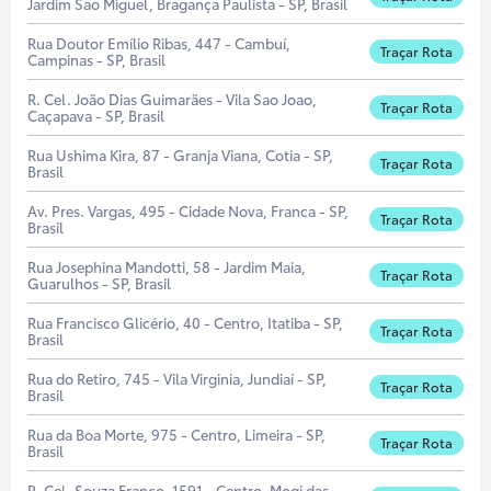
Jardim Sao Miguel, Bragança Paulista - SP, Brasil
Rua Doutor Emílio Ribas, 447 - Cambuí,
Traçar Rota
Campinas - SP, Brasil
R. Cel. João Dias Guimarães - Vila Sao Joao,
Traçar Rota
Caçapava - SP, Brasil
Rua Ushima Kira, 87 - Granja Viana, Cotia - SP,
Traçar Rota
Brasil
Av. Pres. Vargas, 495 - Cidade Nova, Franca - SP,
Traçar Rota
Brasil
Rua Josephina Mandotti, 58 - Jardim Maia,
Traçar Rota
Guarulhos - SP, Brasil
Rua Francisco Glicério, 40 - Centro, Itatiba - SP,
Traçar Rota
Brasil
Rua do Retiro, 745 - Vila Virginia, Jundiaí - SP,
Traçar Rota
Brasil
Rua da Boa Morte, 975 - Centro, Limeira - SP,
Traçar Rota
Brasil
R. Cel. Souza Franco, 1591 - Centro, Mogi das