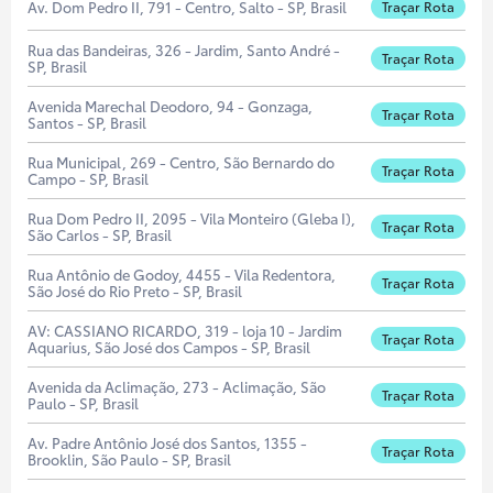
Av. Dom Pedro II, 791 - Centro, Salto - SP, Brasil
Traçar Rota
Rua das Bandeiras, 326 - Jardim, Santo André -
Traçar Rota
SP, Brasil
Avenida Marechal Deodoro, 94 - Gonzaga,
Traçar Rota
Santos - SP, Brasil
Rua Municipal, 269 - Centro, São Bernardo do
Traçar Rota
Campo - SP, Brasil
Rua Dom Pedro II, 2095 - Vila Monteiro (Gleba I),
Traçar Rota
São Carlos - SP, Brasil
Rua Antônio de Godoy, 4455 - Vila Redentora,
Traçar Rota
São José do Rio Preto - SP, Brasil
AV: CASSIANO RICARDO, 319 - loja 10 - Jardim
Traçar Rota
Aquarius, São José dos Campos - SP, Brasil
Avenida da Aclimação, 273 - Aclimação, São
Traçar Rota
Paulo - SP, Brasil
Av. Padre Antônio José dos Santos, 1355 -
Traçar Rota
Brooklin, São Paulo - SP, Brasil