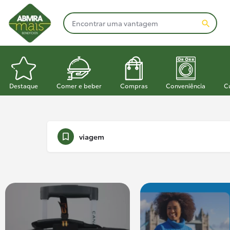
Destaque
Comer e beber
Compras
Conveniência
C
viagem