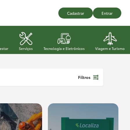
Cadastrar
Entrar
estar
Serviços
Tecnologia e Eletrônicos
Viagem e Turismo
Filtros