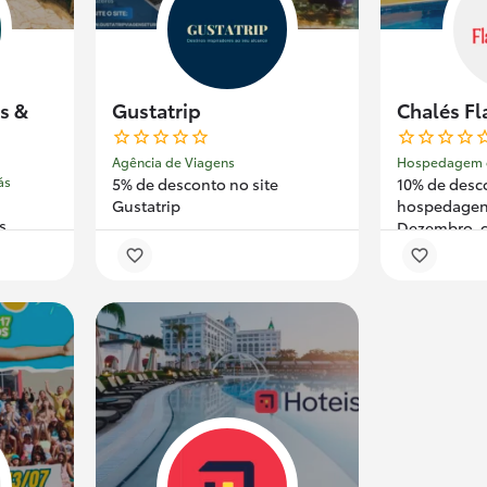
s &
Gustatrip
Chalés F
Agência de Viagens
ás
5% de desconto no site
10% de desc
Gustatrip
hospedagens
s
Dezembro, 
feriados.