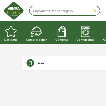
Destaque
Comer e beber
Compras
Conveniência
C
tênis