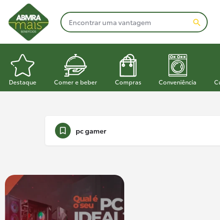
Destaque
Comer e beber
Compras
Conveniência
C
pc gamer