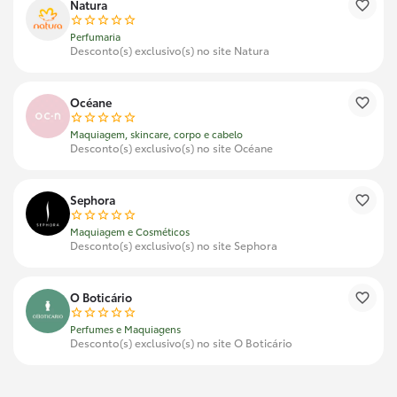
Natura
Perfumaria
Desconto(s) exclusivo(s) no site Natura
Océane
Maquiagem, skincare, corpo e cabelo
Desconto(s) exclusivo(s) no site Océane
Sephora
Maquiagem e Cosméticos
Desconto(s) exclusivo(s) no site Sephora
O Boticário
Perfumes e Maquiagens
Desconto(s) exclusivo(s) no site O Boticário