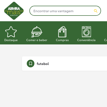
Destaque
Comer e beber
Compras
Conveniência
C
futebol