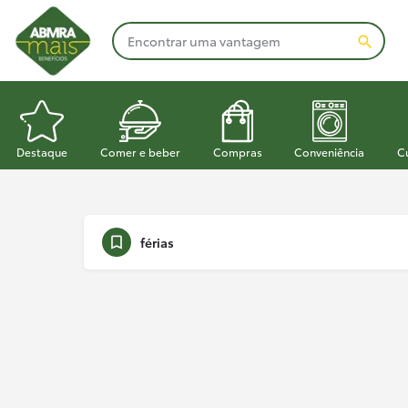
Destaque
Comer e beber
Compras
Conveniência
C
férias