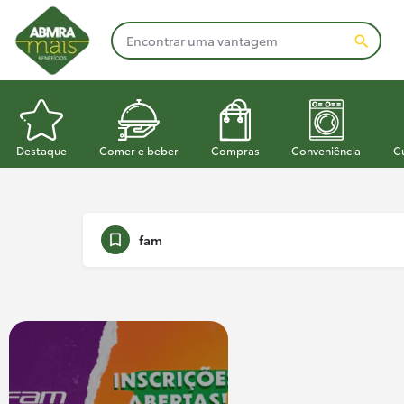
Destaque
Comer e beber
Compras
Conveniência
C
fam