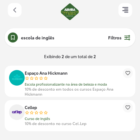
escola de inglês
Filtros
Exibindo
2
de um total de
2
Espaço Ana Hickmann
Escola profissionalizante na área de beleza e moda
10% de desconto em todos os cursos Espaço Ana
Hickmann
Cellep
Curso de Inglês
10% de desconto no curso Cel.Lep