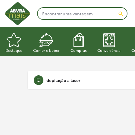
Destaque
Comer e beber
Compras
Conveniência
C
depilação a laser