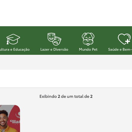
ultura e Educação
Lazer e Diversão
Mundo Pet
Saúde e Bem-
Exibindo
2
de um total de
2