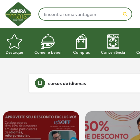
Destaque
Comer e beber
Compras
Conveniência
C
cursos de idiomas