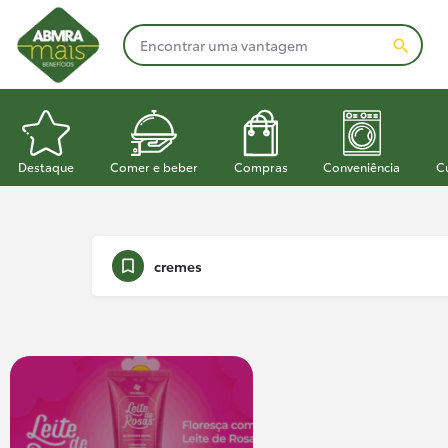
Destaque
Comer e beber
Compras
Conveniência
C
cremes