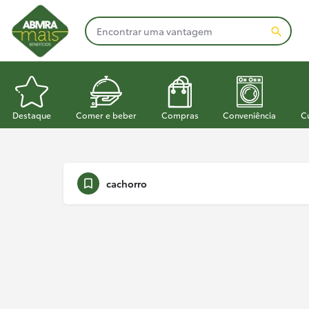
Destaque
Comer e beber
Compras
Conveniência
C
cachorro